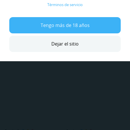
Términos de servicio
Vanessa D.
Chiara L.
Tengo más de 18 años
Disponible en breve
Disponible en breve
Offline
Offline
Dejar el sitio