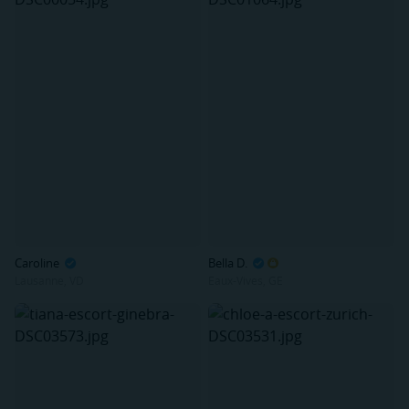
Caroline
Bella D.
Lausanne, VD
Eaux-Vives, GE