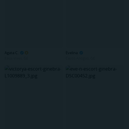
Agata C.
Evelina
Eaux-Vives, GE
Casco Antiguo, GE