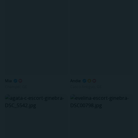
Mia
Andie
Champel, GE
Casco Antiguo, GE