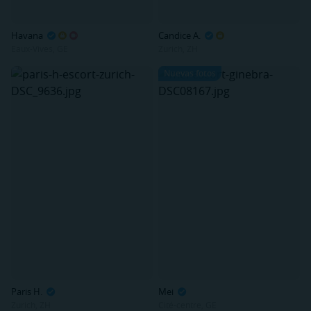
Havana
Candice A.
Eaux-Vives, GE
Zurich, ZH
Nuevas fotos
Paris H.
Mei
Zurich, ZH
Cité-centre, GE