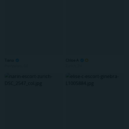
Tiana
Chloe A
Plainpalais, GE
Zurich, ZH