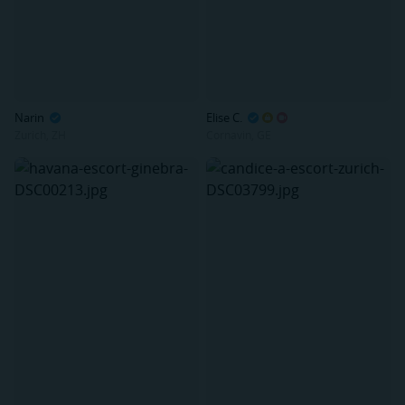
Narin
Elise C.
Zurich, ZH
Cornavin, GE