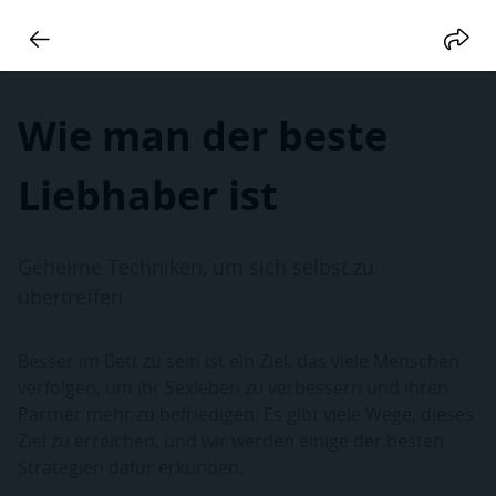
Wie man der beste
Liebhaber ist
Geheime Techniken, um sich selbst zu
übertreffen
Besser im Bett zu sein ist ein Ziel, das viele Menschen
verfolgen, um ihr Sexleben zu verbessern und ihren
Partner mehr zu befriedigen. Es gibt viele Wege, dieses
Ziel zu erreichen, und wir werden einige der besten
Strategien dafür erkunden.