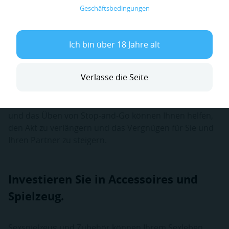
Ejakulation.
Geschäftsbedingungen
Für Männer kann das Beherrschen der
Ich bin über 18 Jahre alt
Ejakulationskontrolle den Geschlechtsverkehr
erheblich verbessern. Lernen Sie, die Anzeichen für
Verlasse die Seite
eine bevorstehende Ejakulation zu erkennen, und üben
Sie Techniken, um diesen Moment hinauszuzögern.
Tiefes Atmen, das Fokussieren auf andere Körperteile
und das Üben von Stop-and-Go können Ihnen helfen,
den Akt zu verlängern und das Vergnügen für Sie und
Ihren Partner zu steigern.
Investieren Sie in Accessoires und
Spielzeug.
Sexspielzeug und Zubehör können Ihrem Sexleben