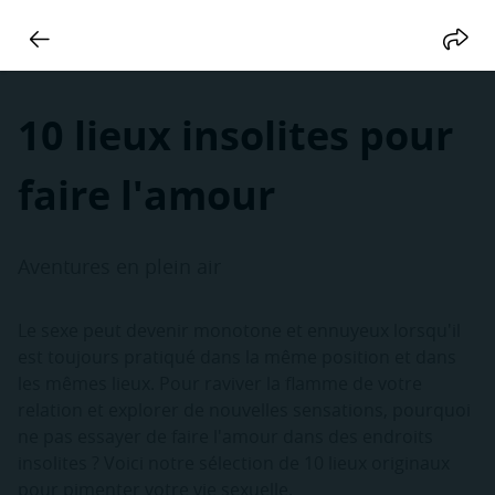
10 lieux insolites pour
faire l'amour
Aventures en plein air
Le sexe peut devenir monotone et ennuyeux lorsqu'il
est toujours pratiqué dans la même position et dans
les mêmes lieux. Pour raviver la flamme de votre
relation et explorer de nouvelles sensations, pourquoi
ne pas essayer de faire l'amour dans des endroits
insolites ? Voici notre sélection de 10 lieux originaux
pour pimenter votre vie sexuelle.