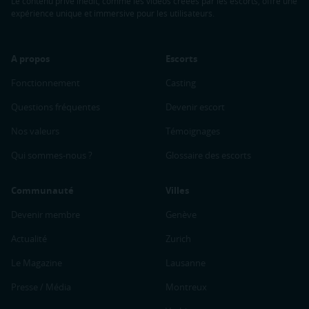
Le contenu privé inédit, comme les vidéos créées par les escorts, offre une
expérience unique et immersive pour les utilisateurs.
A propos
Escorts
Fonctionnement
Casting
Questions fréquentes
Devenir escort
Nos valeurs
Témoignages
Qui sommes-nous ?
Glossaire des escorts
Communauté
Villes
Devenir membre
Genève
Actualité
Zurich
Le Magazine
Lausanne
Presse / Média
Montreux