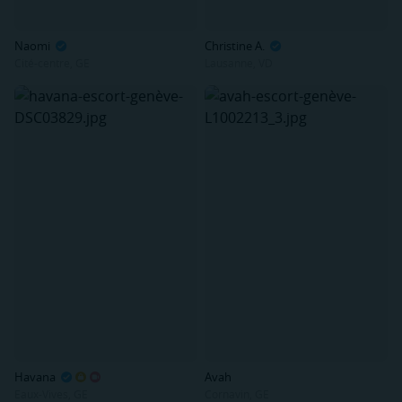
Naomi
Christine A.
Cité-centre, GE
Lausanne, VD
Havana
Avah
Eaux-Vives, GE
Cornavin, GE