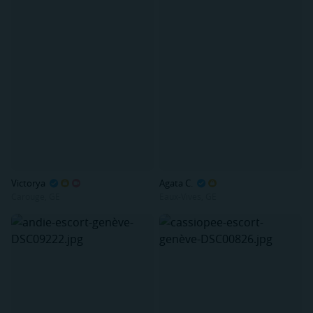
Victorya
Agata C.
Carouge, GE
Eaux-Vives, GE