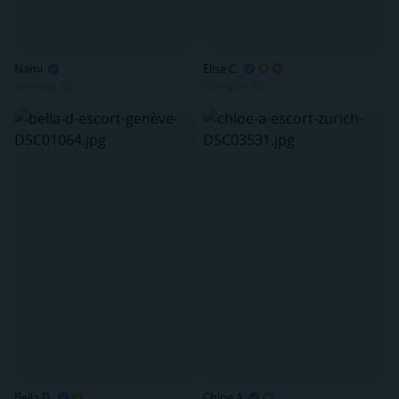
Nami
Elise C.
Servette, GE
Cornavin, GE
Bella D.
Chloe A