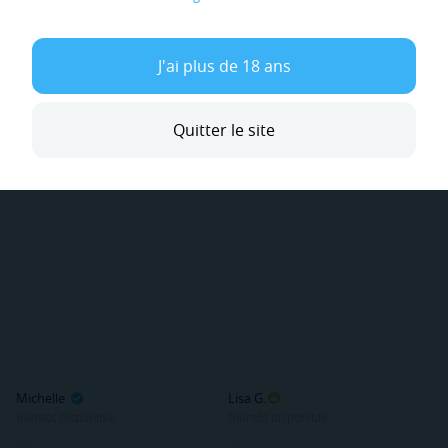
Venus
Nuria T.
Bientôt disponible
Bientôt disponible
J'ai plus de 18 ans
Hors ligne
Hors ligne
Quitter le site
Michelle
Lisa G.
Bientôt disponible
Bientôt disponible