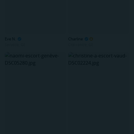
Eve N.
Charline
Servette, GE
Cité-centre, GE