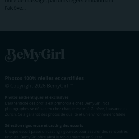
huile de massage, parfums légers embaumant
l’alcôve…
Photos 100% réelles et certifiées
© Copyright 2026 BemyGirl ™
Photos authentiques et exclusives
L'authenticité des profils est primordiale chez BemyGirl. Nos
photographes se déplacent chez chaque escort à Genève, Lausanne et
Zurich. Cela garantit des photos de qualité et un environnement fidèle.
Sélection rigoureuse et casting des escorts
Chaque escort passe un casting rigoureux pour assurer des rencontres
uniques. BemyGirl offre ainsi le top du marché en Suisse.